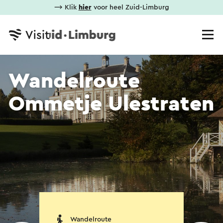
⟶ Klik
hier
voor heel Zuid-Limburg
Wandelroute
Ommetje Ulestraten
Wandelroute