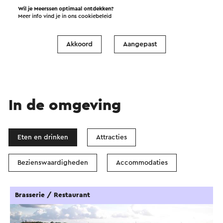
Wil je Meerssen optimaal ontdekken?
Start de route
Meer info vind je in ons
cookiebeleid
©
contributors
OpenStreetMap
Akkoord
Aangepast
Filters tonen
In de omgeving
Eten en drinken
Attracties
Bezienswaardigheden
Accommodaties
Brasserie / Restaurant