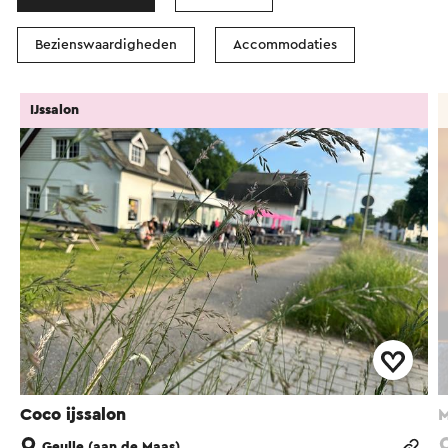
Bezienswaardigheden
Accommodaties
IJssalon
Coco ijssalon
M
Geulle (aan de Maas)