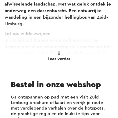
afwisselende landschap. Met wat geluk ontdek je
onderweg een dassenburcht. Een natuurrijke
wandeling in een bijzonder hellingbos van Zuid-
Limburg.
Let op: wilde zwijnen
In dit gebied komen wilde zwijnen voor. Ga
daarom niet in de schemering of ’s nachts het bos
in (verboden) en houd je hond altijd aangelijnd.
Lees verder
Kom je toch wilde zwijnen tegen, maak dan geluid
en loop rustig achteruit om afstand te nemen.
Bestel in onze webshop
Ga ontspannen op pad met een Visit Zuid-
Limburg brochure of kaart en verrijk je route
met verdiepende verhalen over de hotspots,
de prachtige regio en de leukste tips voor