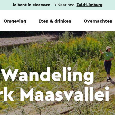
Je bent in Meerssen
⟶ Naar heel
Zuid-Limburg
Omgeving
Eten & drinken
Overnachten
sWandeling
rk Maasvallei