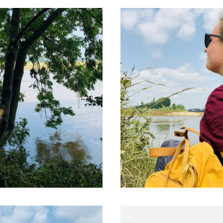
e vissersplaatjes Grevenbicht en Obbicht. Vanuit
ute route waarmee je midden in het RivierPark 
svallei dus vanuit Sittard en sluit deze af op d
 drankje. Starten kan vanaf meerdere plaatsen.
irect onder de markt, of bij Kasteel Limbricht e
e trein, dan kun je starten vanaf het treinstatio