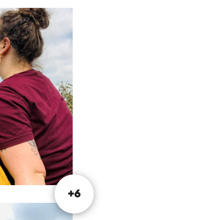
 Sittard is er een
uit komt. Start de
e historische markt
 Kom je met de
n start daar je
n in Sittard.
+6