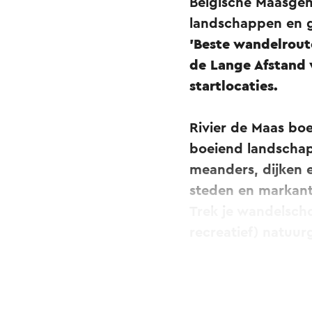
Belgische Maasgeme
landschappen en g
'Beste wandelrout
de Lange Afstand 
startlocaties.
Rivier de Maas bo
boeiend landschap
meanders, dijken e
steden en markant
Trek je wandelsch
recreatief) natuur
Aanlooproute Sitt
Ook de gemeente Si