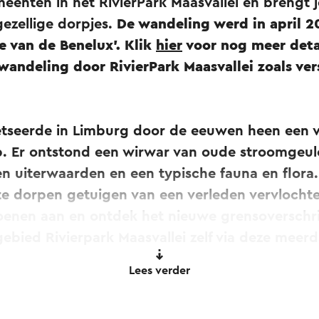
enten in het RivierPark Maasvallei en brengt 
ezellige dorpjes.
De wandeling werd in april 2
e van de Benelux'. Klik
hier
voor nog meer detai
wandeling door RivierPark Maasvallei zoals ver
etseerde in Limburg door de eeuwen heen een ve
. Er ontstond een wirwar van oude stroomgeul
n uiterwaarden en een typische fauna en flora.
e dorpen getuigen van een verleden vervlocht
oenen aan en ontdek het nieuwe grensoverschrij
gebied Rivierpark Maasvallei zelf via deze mee
Lees verder
ard
ttard-Geleen bevindt zich voor een deel in het