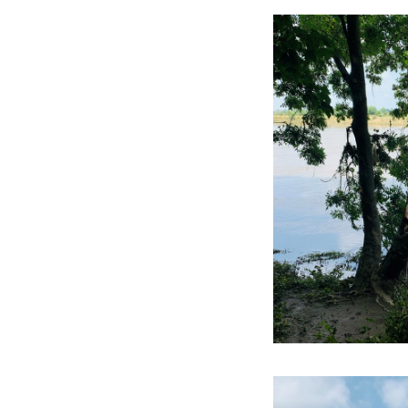
Maasvallei, zoals d
speciale aanloopro
LAW RivierPark Maa
voor een hapje en
auto parkeer dan d
route. Kom je met d