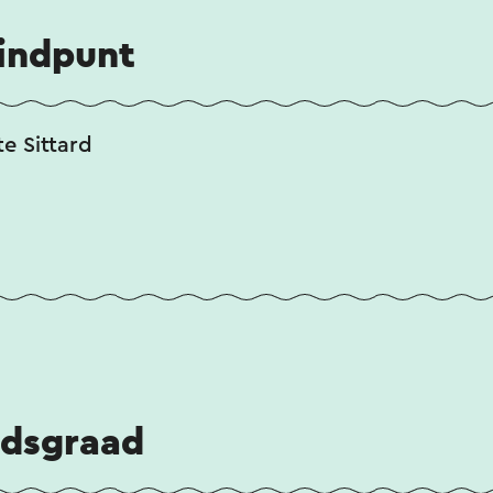
eindpunt
te Sittard
idsgraad