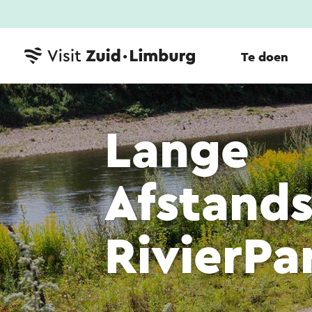
Te doen
Lange
Afstand
RivierPa