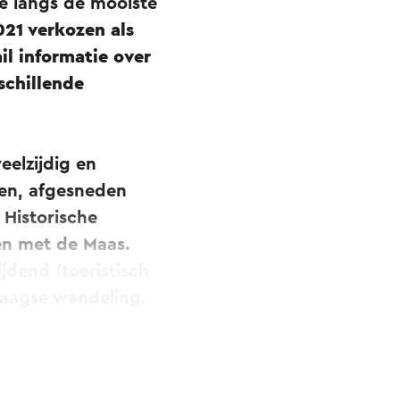
je langs de mooiste
021 verkozen als
l informatie over
schillende
elzijdig en
en, afgesneden
 Historische
en met de Maas.
dend (toeristisch
rdaagse wandeling.
 RivierPark