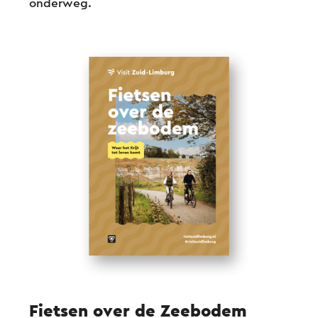
onderweg.
tijdperk kunnen reizen, maar je kunt er natuurlijk
ook meerdere dagen over doen. Via lus 3 ontdek
je de ondergrondse aantrekkingskracht van de
grotten en groeves.
Een boekje met verdere beschrijving van de route
en verdieping van het thema krijt is
hier
verkrijgbaar
.
Fietsen over de Zeebodem