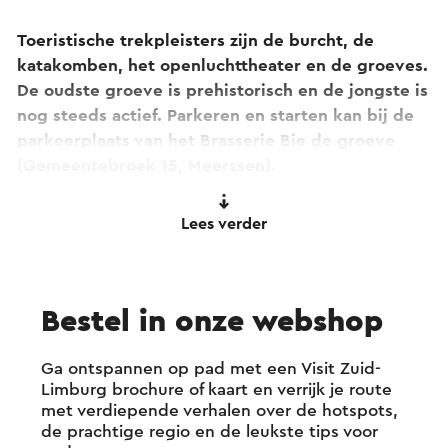
Toeristische trekpleisters zijn de burcht, de
katakomben, het openluchttheater en de groeves.
De oudste groeve is prehistorisch en de jongste is
nog steeds actief. Parkeren en starten kan bij de
parkeerplaats van het Brasserie Bie de groeve
(Gemeentebroek 15, Meerssen).
Krijt is het overkoepelende thema van de
Lees verder
fietsroute
'Fietsen over de zeebodem'
waardoor je
een nieuwe, diepere kijk op de omgeving krijgt.
Voor de optimale beleving is de Krijt fietsroute
Bestel in onze webshop
onderverdeeld in vier geschakelde lussen die
ieder een ander verhaal over de Krijtperiode
vertellen.
Ga ontspannen op pad met een Visit Zuid-
Limburg brochure of kaart en verrijk je route
met verdiepende verhalen over de hotspots,
De totale fietsroute is ruim 117 kilometer. Als
de prachtige regio en de leukste tips voor
fanatieke fietser zou je in een dag door het hele